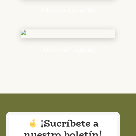
Adriana Garavito
Alicia del Águila
¡Sucríbete a
nuestro boletín!