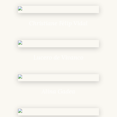
Christiane Félip Vidal
Lucero de Vivanco
Alina Gadea