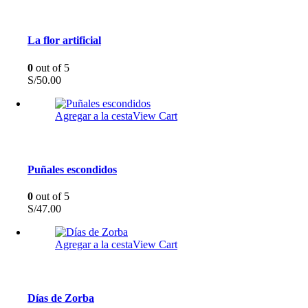
La flor artificial
0
out of 5
S/
50.00
Agregar a la cesta
View Cart
Puñales escondidos
0
out of 5
S/
47.00
Agregar a la cesta
View Cart
Días de Zorba