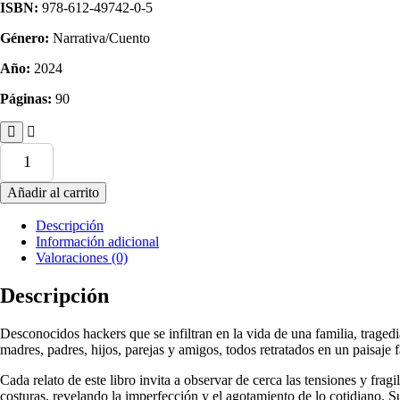
ISBN:
978-612-49742-0-5
Género:
Narrativa/Cuento
Año:
2024
Páginas:
90
Hackers
cantidad
Añadir al carrito
Descripción
Información adicional
Valoraciones (0)
Descripción
Desconocidos hackers que se infiltran en la vida de una familia, trage
madres, padres, hijos, parejas y amigos, todos retratados en un paisaje
Cada relato de este libro invita a observar de cerca las tensiones y fra
costuras, revelando la imperfección y el agotamiento de lo cotidiano. 