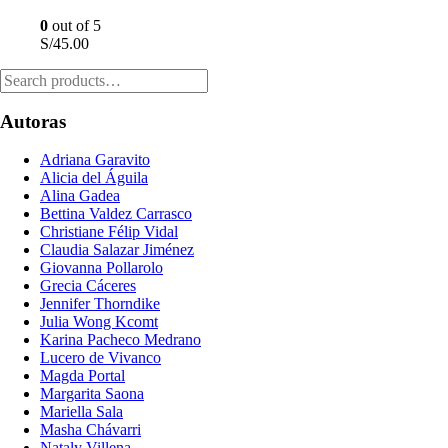
0
out of 5
S/
45.00
Autoras
Adriana Garavito
Alicia del Águila
Alina Gadea
Bettina Valdez Carrasco
Christiane Félip Vidal
Claudia Salazar Jiménez
Giovanna Pollarolo
Grecia Cáceres
Jennifer Thorndike
Julia Wong Kcomt
Karina Pacheco Medrano
Lucero de Vivanco
Magda Portal
Margarita Saona
Mariella Sala
Masha Chávarri
Nataly Villena