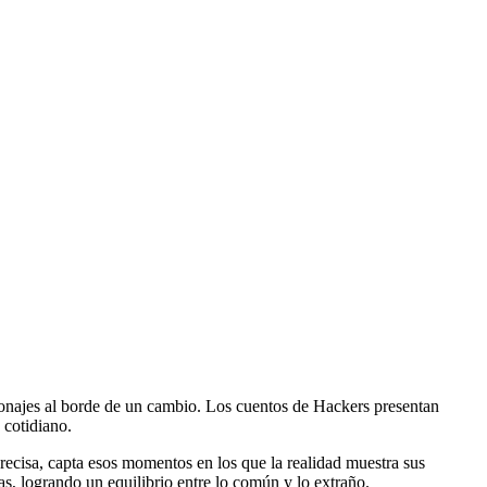
rsonajes al borde de un cambio. Los cuentos de Hackers presentan
 cotidiano.
precisa, capta esos momentos en los que la realidad muestra sus
s, logrando un equilibrio entre lo común y lo extraño.