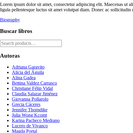
Lorem ipsum dolor sit amet, consectetur adipiscing elit. Maecenas ut al
ligula pellentesque luctus sit amet volutpat diam. Donec ac sollicitudin n
Biography
Buscar libros
Autoras
Adriana Garavito
Alicia del Águila
Alina Gadea
Bettina Valdez Carrasco
Christiane Félip Vidal
Claudia Salazar Jiménez
Giovanna Pollarolo
Grecia Cáceres
Jennifer Thorndike
Julia Wong Kcomt
Karina Pacheco Medrano
Lucero de Vivanco
Magda Portal