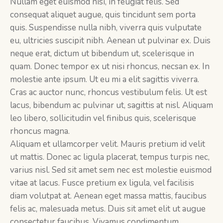
Nullam eget euismod nisi, in feugiat felis. Sed
consequat aliquet augue, quis tincidunt sem porta
quis. Suspendisse nulla nibh, viverra quis vulputate
eu, ultricies suscipit nibh. Aenean ut pulvinar ex. Duis
neque erat, dictum ut bibendum ut, scelerisque in
quam. Donec tempor ex ut nisi rhoncus, necsan ex. In
molestie ante ipsum. Ut eu mi a elit sagittis viverra.
Cras ac auctor nunc, rhoncus vestibulum felis. Ut est
lacus, bibendum ac pulvinar ut, sagittis at nisl. Aliquam
leo libero, sollicitudin vel finibus quis, scelerisque
rhoncus magna.
Aliquam et ullamcorper velit. Mauris pretium id velit
ut mattis. Donec ac ligula placerat, tempus turpis nec,
varius nisl. Sed sit amet sem nec est molestie euismod
vitae at lacus. Fusce pretium ex ligula, vel facilisis
diam volutpat at. Aenean eget massa mattis, faucibus
felis ac, malesuada metus. Duis sit amet elit ut augue
consectetur faucibus. Vivamus condimentum